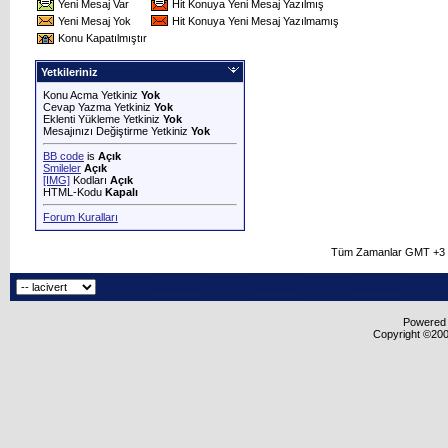
Yeni Mesaj Var
Hit Konuya Yeni Mesaj Yazılmış
Yeni Mesaj Yok
Hit Konuya Yeni Mesaj Yazılmamış
Konu Kapatılmıştır
Yetkileriniz
Konu Acma Yetkiniz
Yok
Cevap Yazma Yetkiniz
Yok
Eklenti Yükleme Yetkiniz
Yok
Mesajınızı Değiştirme Yetkiniz
Yok
BB code
is
Açık
Smileler
Açık
[IMG]
Kodları
Açık
HTML-Kodu
Kapalı
Forum Kuralları
Tüm Zamanlar GMT +3 O
Powered b
Copyright ©2000