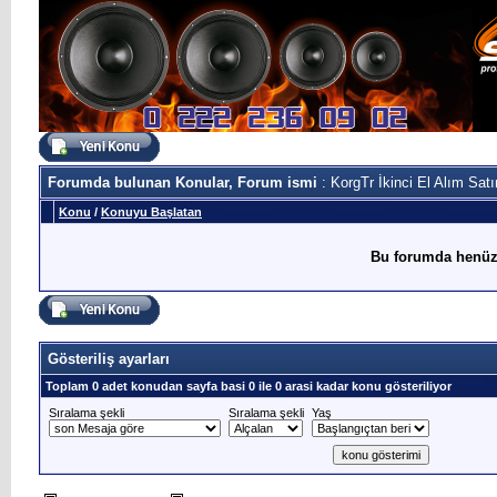
Forumda bulunan Konular, Forum ismi
: KorgTr İkinci El Alım Sat
Konu
/
Konuyu Başlatan
Bu forumda henüz
Gösteriliş ayarları
Toplam 0 adet konudan sayfa basi 0 ile 0 arasi kadar konu gösteriliyor
Sıralama şekli
Sıralama şekli
Yaş