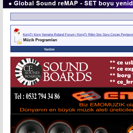
KorgTr Korg Yamaha Roland Forum / KorgTr Ritim Ses Soru Cevap Paylaşım 
Müzik Programları
Yardım