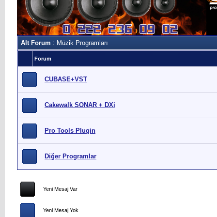
Alt Forum
: Müzik Programları
Forum
CUBASE+VST
Cakewalk SONAR + DXi
Pro Tools Plugin
Diğer Programlar
Yeni Mesaj Var
Yeni Mesaj Yok