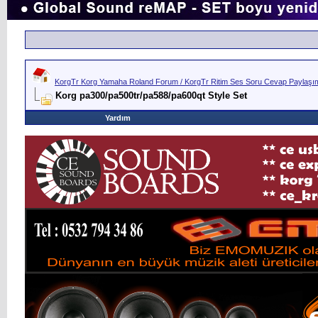
KorgTr Korg Yamaha Roland Forum / KorgTr Ritim Ses Soru Cevap Paylaşım 
Korg pa300/pa500tr/pa588/pa600qt Style Set
Yardım