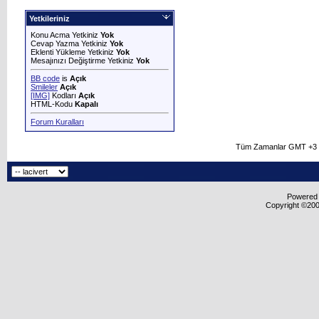
Yetkileriniz
Konu Acma Yetkiniz
Yok
Cevap Yazma Yetkiniz
Yok
Eklenti Yükleme Yetkiniz
Yok
Mesajınızı Değiştirme Yetkiniz
Yok
BB code
is
Açık
Smileler
Açık
[IMG]
Kodları
Açık
HTML-Kodu
Kapalı
Forum Kuralları
Tüm Zamanlar GMT +3 O
Powered b
Copyright ©2000