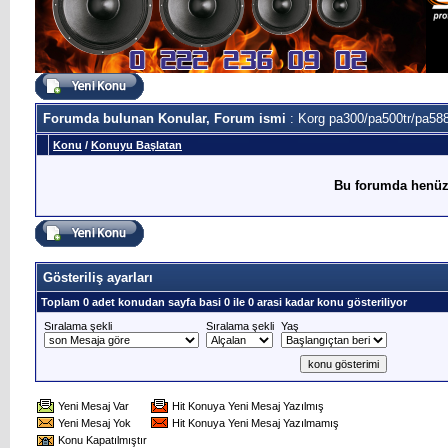
Forumda bulunan Konular, Forum ismi
: Korg pa300/pa500tr/pa588
Konu
/
Konuyu Başlatan
Bu forumda henüz
Gösteriliş ayarları
Toplam 0 adet konudan sayfa basi 0 ile 0 arasi kadar konu gösteriliyor
Sıralama şekli
Sıralama şekli
Yaş
Yeni Mesaj Var
Hit Konuya Yeni Mesaj Yazılmış
Yeni Mesaj Yok
Hit Konuya Yeni Mesaj Yazılmamış
Konu Kapatılmıştır