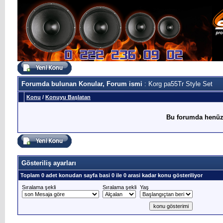
Forumda bulunan Konular, Forum ismi
: Korg pa55Tr Style Set
Konu
/
Konuyu Başlatan
Bu forumda henüz
Gösteriliş ayarları
Toplam 0 adet konudan sayfa basi 0 ile 0 arasi kadar konu gösteriliyor
Sıralama şekli
Sıralama şekli
Yaş