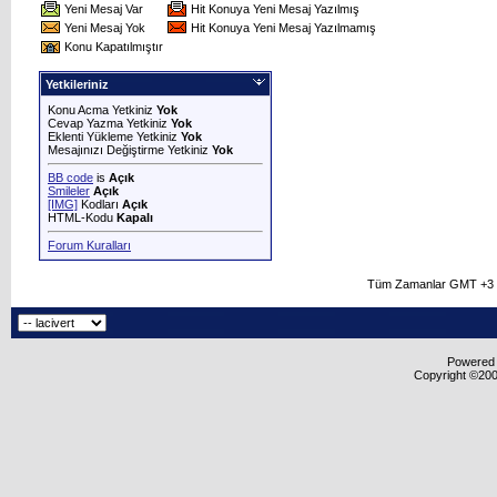
Yeni Mesaj Var
Hit Konuya Yeni Mesaj Yazılmış
Yeni Mesaj Yok
Hit Konuya Yeni Mesaj Yazılmamış
Konu Kapatılmıştır
Yetkileriniz
Konu Acma Yetkiniz
Yok
Cevap Yazma Yetkiniz
Yok
Eklenti Yükleme Yetkiniz
Yok
Mesajınızı Değiştirme Yetkiniz
Yok
BB code
is
Açık
Smileler
Açık
[IMG]
Kodları
Açık
HTML-Kodu
Kapalı
Forum Kuralları
Tüm Zamanlar GMT +3 O
Powered b
Copyright ©2000