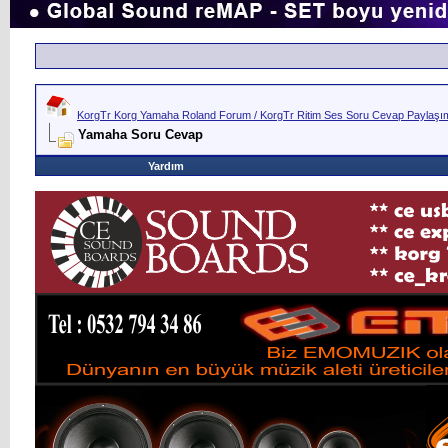
KorgTr Korg Yamaha Roland Forum / KorgTr Ritim Ses Soru Cevap Paylaşım 
Yamaha Soru Cevap
Yardım