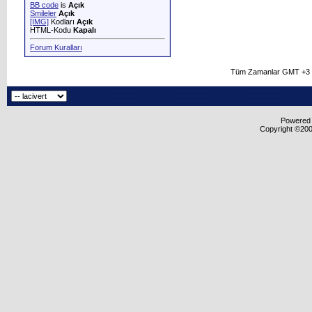
BB code
is
Açık
Smileler
Açık
[IMG]
Kodları
Açık
HTML-Kodu
Kapalı
Forum Kuralları
Tüm Zamanlar GMT +3 O
Powered b
Copyright ©2000