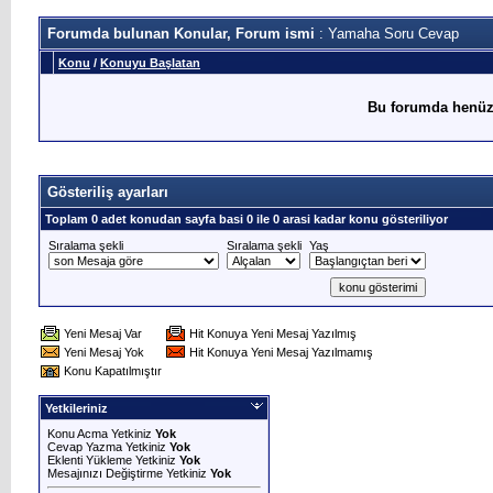
Forumda bulunan Konular, Forum ismi
: Yamaha Soru Cevap
Konu
/
Konuyu Başlatan
Bu forumda henüz
Gösteriliş ayarları
Toplam 0 adet konudan sayfa basi 0 ile 0 arasi kadar konu gösteriliyor
Sıralama şekli
Sıralama şekli
Yaş
Yeni Mesaj Var
Hit Konuya Yeni Mesaj Yazılmış
Yeni Mesaj Yok
Hit Konuya Yeni Mesaj Yazılmamış
Konu Kapatılmıştır
Yetkileriniz
Konu Acma Yetkiniz
Yok
Cevap Yazma Yetkiniz
Yok
Eklenti Yükleme Yetkiniz
Yok
Mesajınızı Değiştirme Yetkiniz
Yok