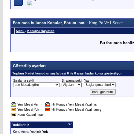
Forumda bulunan Konular, Forum ismi
: Korg Pa Ve İ Series
Konu
/
Konuyu Başlatan
Bu forumda henüz
Gösteriliş ayarları
Toplam 0 adet konudan sayfa basi 0 ile 0 arasi kadar konu gösteriliyor
Sıralama şekli
Sıralama şekli
Yaş
Yeni Mesaj Var
Hit Konuya Yeni Mesaj Yazılmış
Yeni Mesaj Yok
Hit Konuya Yeni Mesaj Yazılmamış
Konu Kapatılmıştır
Yetkileriniz
Konu Acma Yetkiniz
Yok