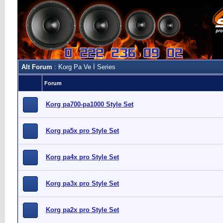
Alt Forum
: Korg Pa Ve İ Series
Forum
Korg pa700-pa1000 Style Set
Korg pa5x pro Style Set
Korg pa4x pro Style Set
Korg pa3x pro Style Set
Korg pa2x pro Style Set