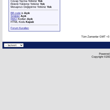
Cevap Yazma Yetkiniz
Yok
Eklenti Yükleme Yetkiniz
Yok
Mesajınızı Değiştirme Yetkiniz
Yok
BB code
is
Açık
Smileler
Açık
[IMG]
Kodları
Açık
HTML-Kodu
Kapalı
Forum Kuralları
Tüm Zamanlar GMT +3 O
Powered b
Copyright ©2000