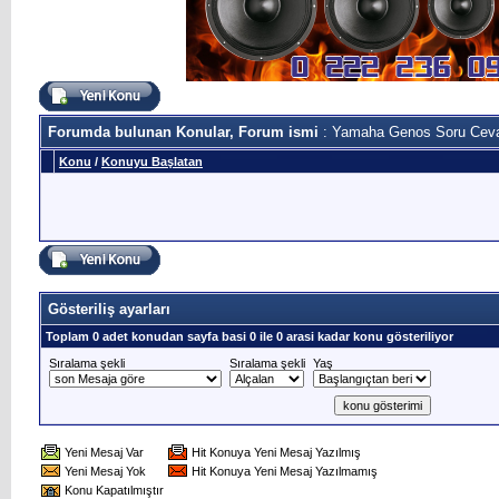
Forumda bulunan Konular, Forum ismi
: Yamaha Genos Soru Cev
Konu
/
Konuyu Başlatan
Gösteriliş ayarları
Toplam 0 adet konudan sayfa basi 0 ile 0 arasi kadar konu gösteriliyor
Sıralama şekli
Sıralama şekli
Yaş
Yeni Mesaj Var
Hit Konuya Yeni Mesaj Yazılmış
Yeni Mesaj Yok
Hit Konuya Yeni Mesaj Yazılmamış
Konu Kapatılmıştır