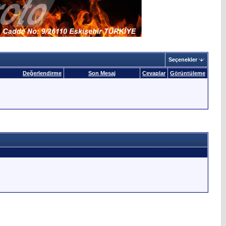
Seçenekler
Değerlendirme
Son Mesaj
Cevaplar
Görüntüleme