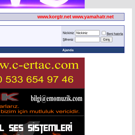
www.korgtr.net www.yamahatr.net
Nickiniz
Beni hatırla
Şifreniz
Ajanda