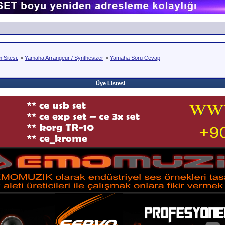
Sitesi.
>
Yamaha Arrangeur / Synthesizer
>
Yamaha Soru Cevap
Üye Listesi