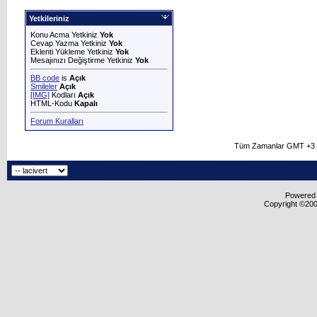
Yetkileriniz
Konu Acma Yetkiniz
Yok
Cevap Yazma Yetkiniz
Yok
Eklenti Yükleme Yetkiniz
Yok
Mesajınızı Değiştirme Yetkiniz
Yok
BB code
is
Açık
Smileler
Açık
[IMG]
Kodları
Açık
HTML-Kodu
Kapalı
Forum Kuralları
Tüm Zamanlar GMT +3 O
Powered b
Copyright ©2000