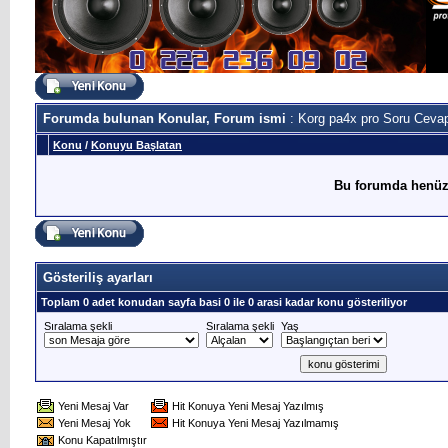
Forumda bulunan Konular, Forum ismi
: Korg pa4x pro Soru Ceva
Konu
/
Konuyu Başlatan
Bu forumda henüz
Gösteriliş ayarları
Toplam 0 adet konudan sayfa basi 0 ile 0 arasi kadar konu gösteriliyor
Sıralama şekli
Sıralama şekli
Yaş
Yeni Mesaj Var
Hit Konuya Yeni Mesaj Yazılmış
Yeni Mesaj Yok
Hit Konuya Yeni Mesaj Yazılmamış
Konu Kapatılmıştır