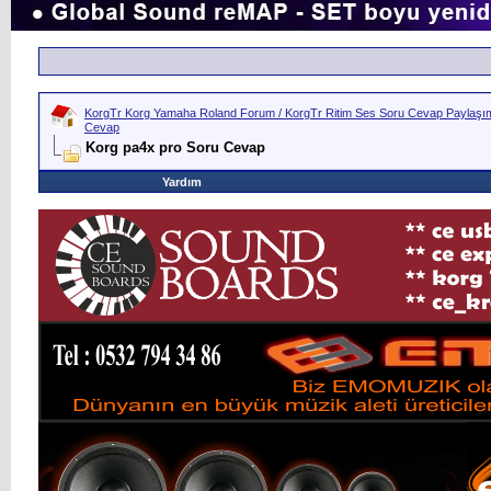
KorgTr Korg Yamaha Roland Forum / KorgTr Ritim Ses Soru Cevap Paylaşım 
Cevap
Korg pa4x pro Soru Cevap
Yardım