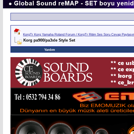
KorgTr Korg Yamaha Roland Forum / KorgTr Ritim Ses Soru Cevap Paylaşım 
Korg pa900/pa3xle Style Set
Yardım