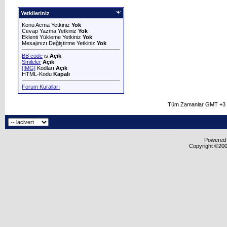
Yetkileriniz
Konu Acma Yetkiniz
Yok
Cevap Yazma Yetkiniz
Yok
Eklenti Yükleme Yetkiniz
Yok
Mesajınızı Değiştirme Yetkiniz
Yok
BB code
is
Açık
Smileler
Açık
[IMG]
Kodları
Açık
HTML-Kodu
Kapalı
Forum Kuralları
Tüm Zamanlar GMT +3 O
Powered b
Copyright ©2000