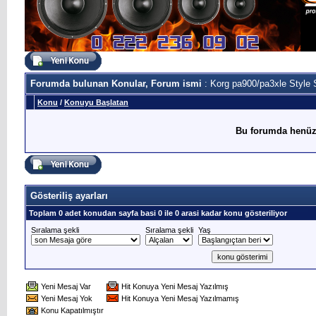
Forumda bulunan Konular, Forum ismi
: Korg pa900/pa3xle Style 
Konu
/
Konuyu Başlatan
Bu forumda henüz
Gösteriliş ayarları
Toplam 0 adet konudan sayfa basi 0 ile 0 arasi kadar konu gösteriliyor
Sıralama şekli
Sıralama şekli
Yaş
Yeni Mesaj Var
Hit Konuya Yeni Mesaj Yazılmış
Yeni Mesaj Yok
Hit Konuya Yeni Mesaj Yazılmamış
Konu Kapatılmıştır