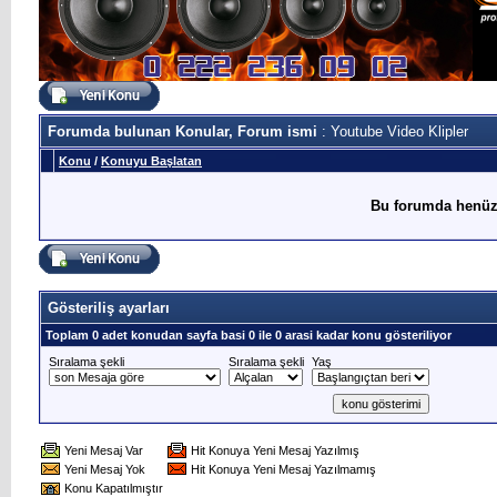
Forumda bulunan Konular, Forum ismi
: Youtube Video Klipler
Konu
/
Konuyu Başlatan
Bu forumda henüz
Gösteriliş ayarları
Toplam 0 adet konudan sayfa basi 0 ile 0 arasi kadar konu gösteriliyor
Sıralama şekli
Sıralama şekli
Yaş
Yeni Mesaj Var
Hit Konuya Yeni Mesaj Yazılmış
Yeni Mesaj Yok
Hit Konuya Yeni Mesaj Yazılmamış
Konu Kapatılmıştır