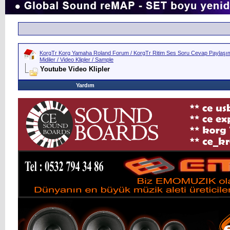
KorgTr Korg Yamaha Roland Forum / KorgTr Ritim Ses Soru Cevap Paylaşım 
Midiler / Video Klipler / Sample
Youtube Video Klipler
Yardım