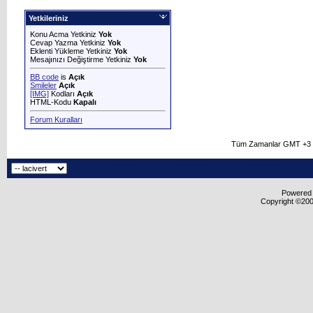
Yetkileriniz
Konu Acma Yetkiniz
Yok
Cevap Yazma Yetkiniz
Yok
Eklenti Yükleme Yetkiniz
Yok
Mesajınızı Değiştirme Yetkiniz
Yok
BB code
is
Açık
Smileler
Açık
[IMG]
Kodları
Açık
HTML-Kodu
Kapalı
Forum Kuralları
Tüm Zamanlar GMT +3 O
Powered b
Copyright ©2000