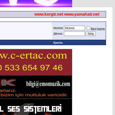
www.korgtr.net www.yamahatr.net
Nickiniz
Beni hatırla
Şifreniz
Ajanda