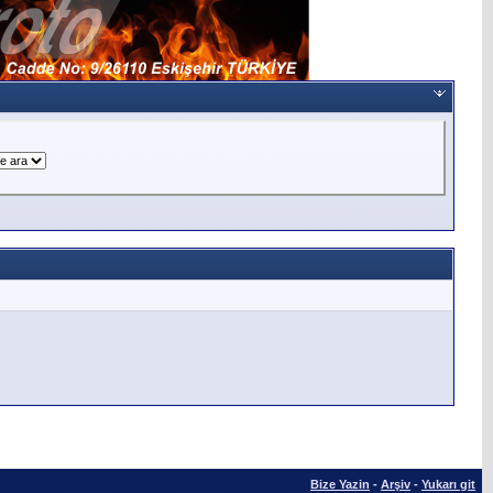
Bize Yazin
-
Arşiv
-
Yukarı git