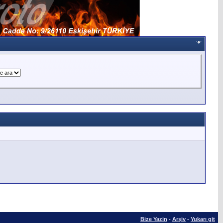
Bize Yazin
-
Arşiv
-
Yukarı git