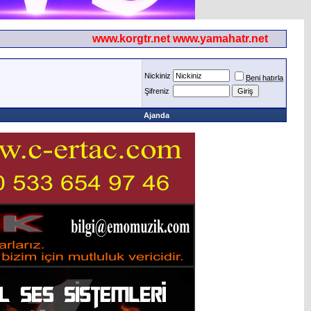
www.korgtr.net www.yamahatr.net
Nickiniz
Beni hatırla
Şifreniz
Ajanda