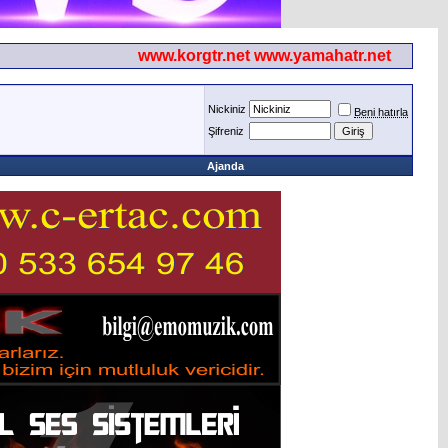
www.korgtr.net www.yamahatr.net
Nickiniz
Beni hatırla
Şifreniz
Ajanda