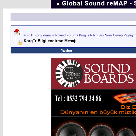
KorgTr Korg Yamaha Roland Forum / KorgTr Ritim Ses Soru Cevap Paylaşım 
KorgTr Bilgilendirme Mesajı
Yardım