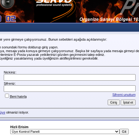
ir yere girmeye çalışıyorsunuz. Bunun sebebleri aşağıda açıklanmıştır:
n sonundaki formu doldurup giriş yapın.
faya, mesaja yada konuya girmeye çalışıyorsunuz. Başka bir sayfaya yada mesaja girmeyi de
erimize E-Posta yazarak yetkilerinizi gözden geçirmesini talep ediniz.
liğiniz yasaklanmış yada üyeliğinizin aktifleştirilmesi gerekebilir.
Nickiniz:
Şifreniz:
Şifremi unuttum
Beni hatırla
üye
olmanizi istiyor.
Hizli Erisim