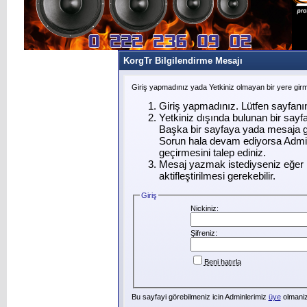
KorgTr Bilgilendirme Mesajı
Giriş yapmadınız yada Yetkiniz olmayan bir yere gir
Giriş yapmadınız. Lütfen sayfanı
Yetkiniz dışında bulunan bir say
Başka bir sayfaya yada mesaja g
Sorun hala devam ediyorsa Admin
geçirmesini talep ediniz.
Mesaj yazmak istediyseniz eğer ü
aktifleştirilmesi gerekebilir.
Giriş
Nickiniz:
Şifreniz:
Beni hatırla
Bu sayfayi görebilmeniz icin Adminlerimiz
üye
olmanizi