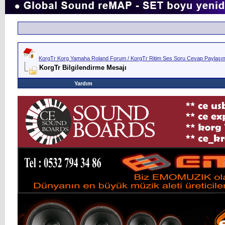
KorgTr Korg Yamaha Roland Forum / KorgTr Ritim Ses Soru Cevap Paylaşım 
KorgTr Bilgilendirme Mesajı
Yardım