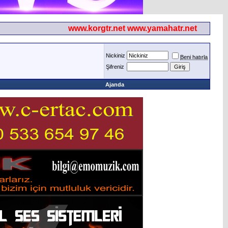
www.korgtr.net www.yamahatr.net
Nickiniz
Beni hatırla
Şifreniz
Ajanda