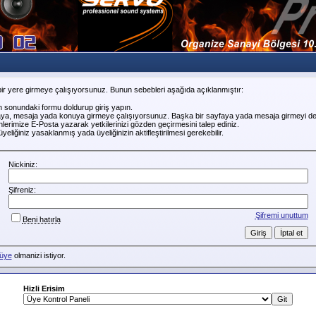
ir yere girmeye çalışıyorsunuz. Bunun sebebleri aşağıda açıklanmıştır:
n sonundaki formu doldurup giriş yapın.
faya, mesaja yada konuya girmeye çalışıyorsunuz. Başka bir sayfaya yada mesaja girmeyi de
erimize E-Posta yazarak yetkilerinizi gözden geçirmesini talep ediniz.
liğiniz yasaklanmış yada üyeliğinizin aktifleştirilmesi gerekebilir.
Nickiniz:
Şifreniz:
Şifremi unuttum
Beni hatırla
üye
olmanizi istiyor.
Hizli Erisim