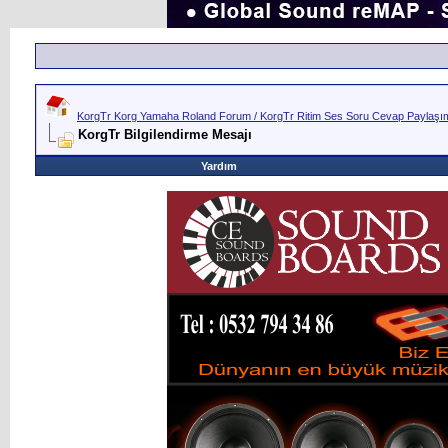
KorgTr Korg Yamaha Roland Forum / KorgTr Ritim Ses Soru Cevap Paylaşım 
KorgTr Bilgilendirme Mesajı
Yardım