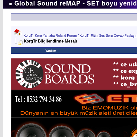
KorgTr Korg Yamaha Roland Forum / KorgTr Ritim Ses Soru Cevap Paylaşım 
KorgTr Bilgilendirme Mesajı
Yardım