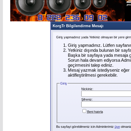
KorgTr Bilgilendirme Mesajı
Giriş yapmadınız yada Yetkiniz olmayan bir yere gir
Giriş yapmadınız. Lütfen sayfanı
Yetkiniz dışında bulunan bir say
Başka bir sayfaya yada mesaja g
Sorun hala devam ediyorsa Admin
geçirmesini talep ediniz.
Mesaj yazmak istediyseniz eğer ü
aktifleştirilmesi gerekebilir.
Giriş
Nickiniz:
Şifreniz:
Beni hatırla
Bu sayfayi görebilmeniz icin Adminlerimiz
üye
olmanizi